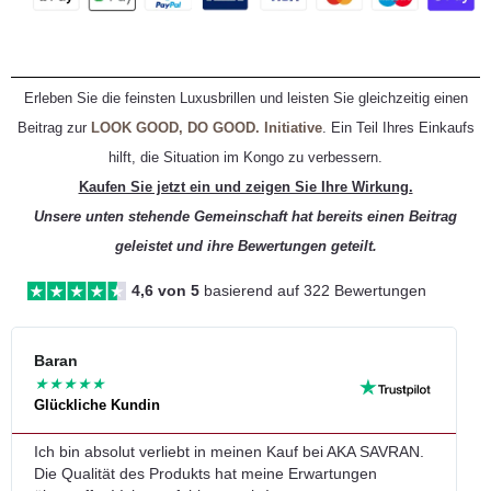
Erleben Sie die feinsten Luxusbrillen und leisten Sie gleichzeitig einen
Beitrag zur
LOOK GOOD, DO GOOD. Initiative
. Ein Teil Ihres Einkaufs
hilft, die Situation im Kongo zu verbessern.
Kaufen Sie jetzt ein und zeigen Sie Ihre Wirkung.
Unsere unten stehende Gemeinschaft hat bereits einen Beitrag
geleistet und ihre Bewertungen geteilt.
4,6 von 5
basierend auf 322 Bewertungen
Li
Baran
L
★
★
★
★
★
Glückliche Kundin
G
me
Ich bin absolut verliebt in meinen Kauf bei AKA SAVRAN.
T
Die Qualität des Produkts hat meine Erwartungen
v