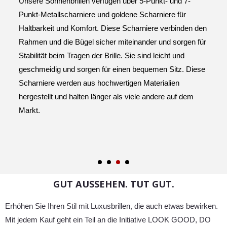
nnenbrillen verfügen über 5-Punkt- und 7-
Technolog
allscharniere und goldene Scharniere für
Edelstahl
it und Komfort. Diese Scharniere verbinden den
Detail ve
d die Bügel sicher miteinander und sorgen für
Außenseit
 beim Tragen der Brille. Sie sind leicht und
Markensy
dig und sorgen für einen bequemen Sitz. Diese
aufwertet
re werden aus hochwertigen Materialien
der Schwe
lt und halten länger als viele andere auf dem
GUT AUSSEHEN. TUT GUT.
Erhöhen Sie Ihren Stil mit Luxusbrillen, die auch etwas bewirken.
Mit jedem Kauf geht ein Teil an die Initiative LOOK GOOD, DO