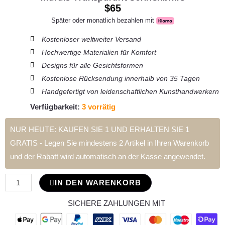
$
65
Später oder monatlich bezahlen mit
Kostenloser weltweiter Versand
Hochwertige Materialien für Komfort
Designs für alle Gesichtsformen
Kostenlose Rücksendung innerhalb von 35 Tagen
Handgefertigt von leidenschaftlichen Kunsthandwerkern
Verfügbarkeit:
3 vorrätig
NUR HEUTE: KAUFEN SIE 1 UND ERHALTEN SIE 1
Marais
GRATIS - Legen Sie mindestens 2 Artikel in Ihren Warenkorb
Transparant
und der Rabatt wird automatisch an der Kasse angewendet.
Sonnenbrille
Menge
IN DEN WARENKORB
SICHERE ZAHLUNGEN MIT