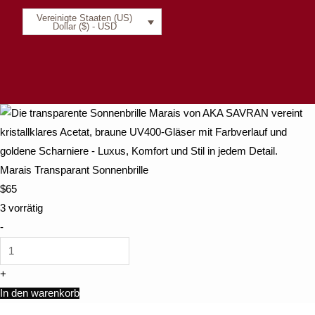
Vereinigte Staaten (US)
Dollar ($) - USD
Marais Transparant Sonnenbrille
$
65
3 vorrätig
-
+
In den warenkorb