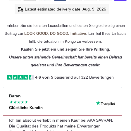
Latest estimated delivery date: Aug. 9, 2026
Erleben Sie die feinsten Luxusbrillen und leisten Sie gleichzeitig einen
Beitrag zur
LOOK GOOD, DO GOOD. Initiative
. Ein Teil Ihres Einkaufs
hilft, die Situation im Kongo zu verbessern.
Kaufen Sie jetzt ein und zeigen Sie Ihre Wirkung.
Unsere unten stehende Gemeinschaft hat bereits einen Beitrag
geleistet und ihre Bewertungen geteilt.
4,6 von 5
basierend auf 322 Bewertungen
Li
Baran
L
★
★
★
★
★
Glückliche Kundin
G
me
Ich bin absolut verliebt in meinen Kauf bei AKA SAVRAN.
T
Die Qualität des Produkts hat meine Erwartungen
v