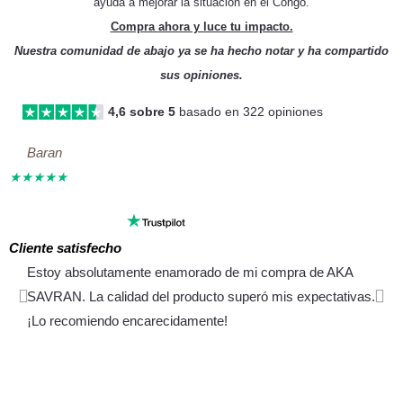
ayuda a mejorar la situación en el Congo.
Compra ahora y luce tu impacto.
Nuestra comunidad de abajo ya se ha hecho notar y ha compartido
sus opiniones.
4,6 sobre 5
basado en 322 opiniones
Seguir
Baran
★
★
★
★
★
leyendo
Cliente satisfecho
E
Estoy absolutamente enamorado de mi compra de AKA
SAVRAN. La calidad del producto superó mis expectativas.
Anterior
Sig
¡Lo recomiendo encarecidamente!