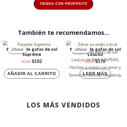
TIENDA CON PROPÓSITO
También te recomendamos...
El
El
El
El
Paquete de gafas de sol
Paquete de gafas de sol
precio
precio
precio
precio
¡Oferta!
¡Oferta!
¡Oferta!
¡Oferta!
Suprême
LouLou
original
actual
original
actual
era:
es:
era:
es:
$
192
$
176
$
240
$
208
$240.
$192.
$208.
$176.
AÑADIR AL CARRITO
LEER MÁS
LOS MÁS VENDIDOS