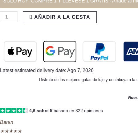
SOLO HOY: COMPRE 1 Y LLÉVESE 1 GRATIS - Añade al menos 2
AÑADIR A LA CESTA
Latest estimated delivery date: Ago 7, 2026
Disfrute de las mejores gafas de lujo y contribuya a la
Nues
4,6 sobre 5
basado en 322 opiniones
Baran
★
★
★
★
★