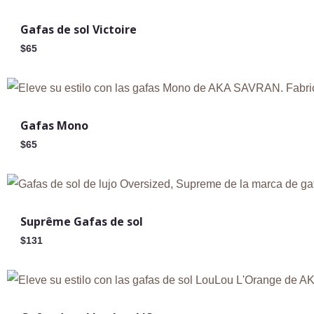
Nuevo
Gafas de sol Victoire
$
65
Gafas Mono
$
65
Suprême Gafas de sol
$
131
Agotado