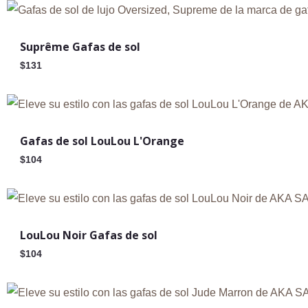
Suprême Gafas de sol
$
131
Agotado
Gafas de sol LouLou L'Orange
$
104
Agotado
LouLou Noir Gafas de sol
$
104