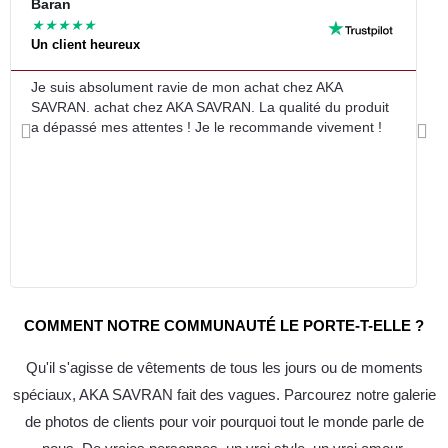
Lir
Baran
L
★
★
★
★
★
Un client heureux
E
pl
Je suis absolument ravie de mon achat chez AKA
L
SAVRAN. achat chez AKA SAVRAN. La qualité du produit
m
a dépassé mes attentes ! Je le recommande vivement !
Précédent
Sui
COMMENT NOTRE COMMUNAUTÉ LE PORTE-T-ELLE ?
Qu'il s'agisse de vêtements de tous les jours ou de moments
spéciaux, AKA SAVRAN fait des vagues. Parcourez notre galerie
de photos de clients pour voir pourquoi tout le monde parle de