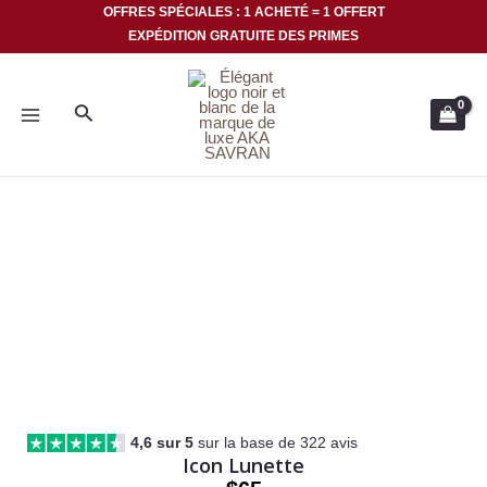
Aller
OFFRES SPÉCIALES : 1 ACHETÉ = 1 OFFERT
EXPÉDITION GRATUITE DES PRIMES
au
MENU
contenu
Rechercher
PRINCIPAL
4,6 sur 5
sur la base de 322 avis
Icon Lunette