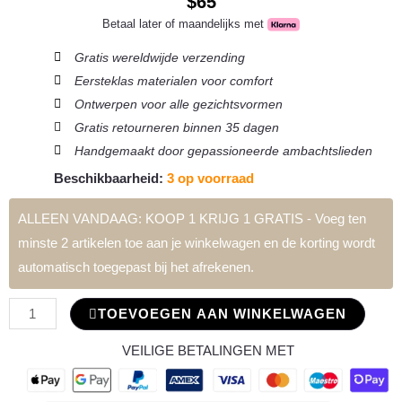
$
65
Betaal later of maandelijks met
Gratis wereldwijde verzending
Eersteklas materialen voor comfort
Ontwerpen voor alle gezichtsvormen
Gratis retourneren binnen 35 dagen
Handgemaakt door gepassioneerde ambachtslieden
Beschikbaarheid:
3 op voorraad
ALLEEN VANDAAG: KOOP 1 KRIJG 1 GRATIS - Voeg ten
Magnolia
minste 2 artikelen toe aan je winkelwagen en de korting wordt
Zonnebril
automatisch toegepast bij het afrekenen.
Aantal
TOEVOEGEN AAN WINKELWAGEN
VEILIGE BETALINGEN MET