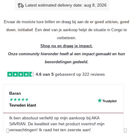
Latest estimated delivery date: aug 8, 2026
Ervaar de mooiste luxe brillen en draag bij aan de
er goed uitzien, goed
doen. initiatief
. Een deel van je aankoop helpt de situatie in Congo te
verbeteren.
Shop nu en draag je impact.
Onze community hieronder heeft al een impact gemaakt en hun
beoordelingen gedeeld.
4.6 van 5
gebaseerd op 322 reviews
Le
Baran
L
★
★
★
★
★
Tevreden klant
G
ve
Ik ben absoluut verliefd op mijn aankoop bij AKA
G
SAVRAN. De kwaliteit van het product overtrof mijn
g
verwachtingen! Ik raad het ten zeerste aan!
Vorige
Vol