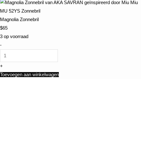
Magnolia Zonnebril
$
65
3 op voorraad
-
+
Toevoegen aan winkelwagen