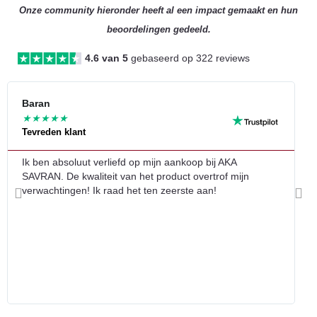
Onze community hieronder heeft al een impact gemaakt en hun
beoordelingen gedeeld.
4.6 van 5
gebaseerd op 322 reviews
Le
Baran
L
★
★
★
★
★
Tevreden klant
G
ve
Ik ben absoluut verliefd op mijn aankoop bij AKA
G
SAVRAN. De kwaliteit van het product overtrof mijn
g
verwachtingen! Ik raad het ten zeerste aan!
Vorige
Vol