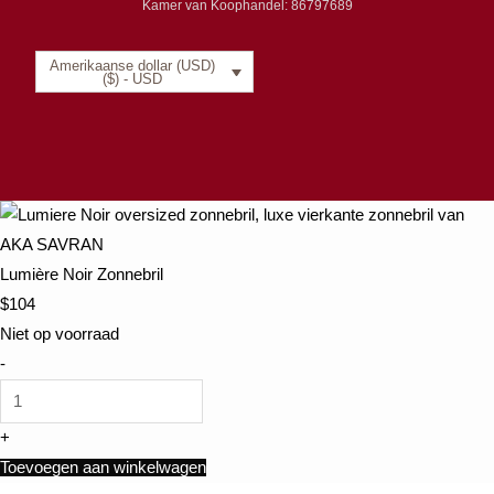
Kamer van Koophandel: 86797689
Amerikaanse dollar (USD)
($) - USD
Lumière Noir Zonnebril
$
104
Niet op voorraad
-
+
Toevoegen aan winkelwagen