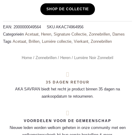
SHOP DE COLLECTIE
EAN:
2000000049564
SKU
AKAC74964956
Categorieën
Acetaat
,
Heren
,
Signature Collectie
,
Zonnebrillen
,
Dames
Tags
Acetaat
,
Brillen
,
Lumiére collectie
,
Vierkant
,
Zonnebrillen
Home
/
Zonnebrillen
/
Heren
/ Lumière Noir Zonnebril
35 DAGEN RETOUR
AKA SAVRAN biedt het recht je product binnen 35 dagen na
aankoopdatum te retourneren.
VOORDELEN VOOR DE GEMEENSCHAP
Nieuwe leden worden welkom geheten in onze community met een
welkomstgeschenk bij hun eerste bestelling & meer.