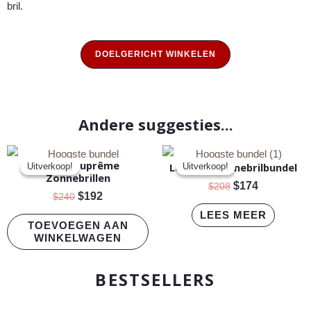
bril.
DOELGERICHT WINKELEN
Andere suggesties...
Oorspronkelijke
Huidige
Oorspronkelijk
Huidige
Bundel Suprême
prijs
prijs
prijs
prijs
Lumière Zonnebrilbundel
Uitverkoop!
Uitverkoop!
Uitverkoop!
Uitverkoop!
Zonnebrillen
was:
is:
was:
is:
$
174
$
208
$240.
$192.
$208.
$174.
$
192
$
240
LEES MEER
TOEVOEGEN AAN
WINKELWAGEN
BESTSELLERS